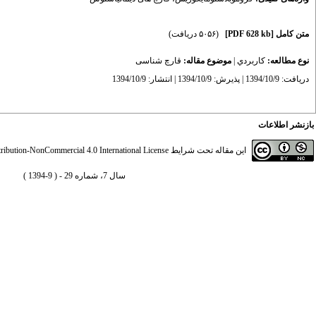
متن کامل
[PDF 628 kb]
(۵۰۵۶ دریافت)
نوع مطالعه:
كاربردي
|
موضوع مقاله:
قارچ شناسی
دریافت: 1394/10/9 | پذیرش: 1394/10/9 | انتشار: 1394/10/9
بازنشر اطلاعات
این مقاله تحت شرایط
ibution-NonCommercial 4.0 International License
سال 7، شماره 29 - ( 9-1394 )