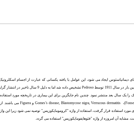
دیماتیاسئوس ایجاد می شود، این عوامل با یافته یکسانی که عبارت از اجسام اسکلروتی
 سال 1911 توسط
Pedroso
تشخیص داده شد اما به دلیل 9 سال تاخیر 
 را یک سال بعد منتشر نمود. چندین نام جایگزین برای این بیماری در تاریخچه مورد استفاد
(Fonse
،
Gomes’s disease, Blastomycose nigra, Verrucous dermatitis
و
Figuera
می باشند. از 
 مورد استفاده قرار گرفت، استفاده از واژه "کرومومایکوزیس" توصیه نمی شود زیرا این واژه
ت. مشابه آن امروزه از واژه "فئوهایفومایکوزیس" استفاده می گردد.