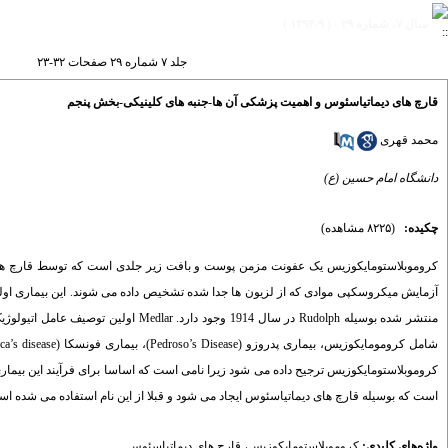
سال ۷، شماره ۲۹ - ( ۹-۱۳۹۴ )
جلد ۷ شماره ۲۹ صفحات ۳۲-۲۳
قارچ های دیماتیاسئوس و اهمیت پزشکی آن ها-جنبه های کلینیکی-بخش پنجم
محمد قهری
دانشگاه امام حسین (ع)
چکیده:
(۸۲۲۵ مشاهده)
کروموبلاستومایکوزیس یک عفونت مزمن پوست و بافت زیر جلدی است که توسط قارچ های 
آزمایش میکروسکپی موادی که از لزیون ها جدا شده تشخیص داده می شوند. این بیماری اولین بار در
منتشر شده بوسیله
Rudolph
در سال 1914 وجود دارد.
Medlar
اولین توصیف عامل اتیولوژیک
شامل کرومومایکوزیس، بیماری پدروزو
(Pedroso’s Disease)
، بیماری فونسکا
ca’s disease)
کروموبلاستومایکوزیس ترجیح داده می شود زیرا نامی است که اساسا برای فرآیند این بیماری
است که بوسیله قارچ های دیماتیاسئوس ایجاد می شود و قبلا از این نام استفاده می شده اس
واژه‌های کلیدی:
کروموبلاستومایکوزیس
،
قارچ های دیماتیاسئوس