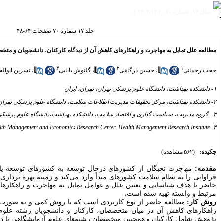
سال ۱۷، شماره ۷۰ - ( ۱۲-۱۴۰۴ )
جلد ۱۷ شماره ۷۰ صفحات ۶۴-۴۸
مطالعه علل تمایل به مهاجرت و راهکارهای کاهش آن از دیدگاه کارکنان، دانشجویان و مت
۳
۲
۱
حجت رحمانی
،
حسین درگاهی
،
گلنوش بابایی
،
نسرین ابوال
۱- دانشکده بهداشت، دانشگاه علوم پزشکی تهران، تهران، ایران
۲- دانشکده بهداشت، مرکز تحقیقات مدیریت اطلاعات سلامت، دانشگاه علوم پزشکی تهران، تهران، ایران
۳- ‌ گروه مدیریت، سیاست گذاری و اقتصاد سلامت، دانشکده بهداشت،دانشگاه علوم پزشکی تهران، تهران، ایران
۴- Ph.D in Health Economics, Health Management and Economics Research Center, Health Management Research Institute
چکیده:
(۵۶۲ مشاهده)
مقدمه:
مهاجرت نخبگان از کشورهای درحال توسعه به کشورهای توسعه یافت
فراوانی را به نظام سلامت کشورهای مبدأ وارد می‌کند و زمینه بهره برداری
حاضر با هدف شناسایی و تعیین علل و عوامل تمایل به مهاجرت و راهکارها
مرتبط و وابسته تهیه شده است.
روش کار:
راهکارهای کاهش آن در میان متخصصان، کارکنان و دانشجویان رشته علوم 
پژوهش شامل کارکنان و همچنین متخصصان رشته‌های علوم آزمایشگاهی با 