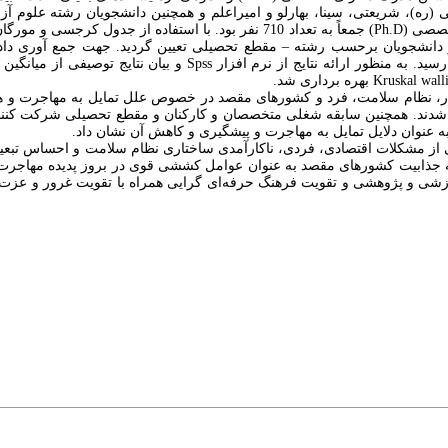
 (ره)، شریعتی، سینا، بهارلو و امیراعلم و همچنین دانشجویان رشته علوم آز
تخصصی
(Ph.D)
 و دانشجویان برحسب رشته
–
مقطع تحصیلی تعیین گردید. جهت جمع آوری داده
Spss
و بیان نتایج توصیفی از میانگین 
Kruskal wall
بهره برداری شد.
 کار، نظام سلامت، فرد و کشورهای مقصد در خصوص علل تمایل به مهاجرت و ه
دی شدند. همچنین سابقه شغلی متخصصان و کارکنان و مقطع تحصیلی شرکت کنندگ
 عنوان دلایل تمایل به مهاجرت و پیشگیری و کاهش آن نشان داد.
از مشکلات اقتصادی، فردی، ناکارآمدی ساختاری نظام سلامت و احساس تبعیض
ه جذابیت کشورهای مقصد به عنوان عوامل کششی قوی در بروز پدیده مهاجرت د
موزشی و پژوهشی و تقویت فرهنگ حرفه‌ای گرایی همراه با تقویت غرور و عزت