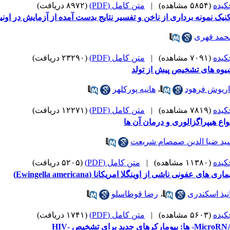
کیده
(۵۸۵۴ مشاهده)
|
متن کامل (PDF)
(۸۹۷۲ دریافت)
کنیک نمونه برداری از ناخن و تفسیر نتایج بدست آمده از آزمایش در ا
حمد قهری
کیده
(۷۰۹۱ مشاهده)
|
متن کامل (PDF)
(۲۳۲۹۰ دریافت)
یوه های تشخیص پیش از تولد
اریوش فرهود
،
هانیه پورکلهر
کیده
(۷۸۱۹ مشاهده)
|
متن کامل (PDF)
(۱۲۲۷۱ دریافت)
واع هیپراگزالوری و درمان آن ها
ید ضیا الدین صمصام شریعت
کیده
(۱۱۳۸۰ مشاهده)
|
متن کامل (PDF)
(۵۲۰۵ دریافت)
ماری های عفونی ناشی از اوینگلا امریکانا (Ewingella americana)
نیذ اسکندری
،
رضا قوطاسلو
کیده
(۵۶۰۳ مشاهده)
|
متن کامل (PDF)
(۱۷۴۱ دریافت)
Mic- ها: بیومارکرهای جدید برای تشخیص -HIV