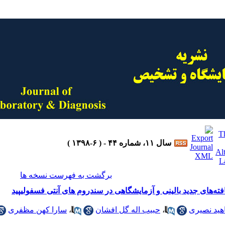
سال ۱۱، شماره ۴۴ - ( ۶-۱۳۹۸ )
برگشت به فهرست نسخه ها
فته‌های جدید بالینی و آزمایشگاهی در سندروم های آنتی فسفولیپید
اهید نصیری
،
حبیب اله گل افشان
،
سارا کهن مظفری