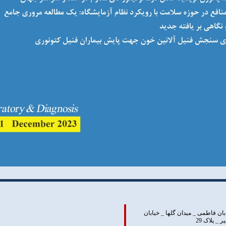
بان فاطمی _ ميدان گلها _ خيابان
 پلاک 29