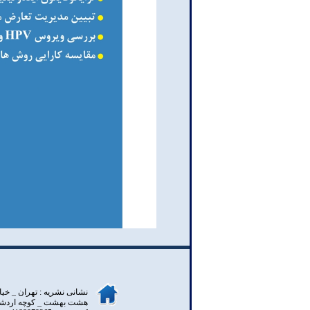
نشانی نشریه : تهران _ خيا
هشت بهشت _ کوچه اردشير _