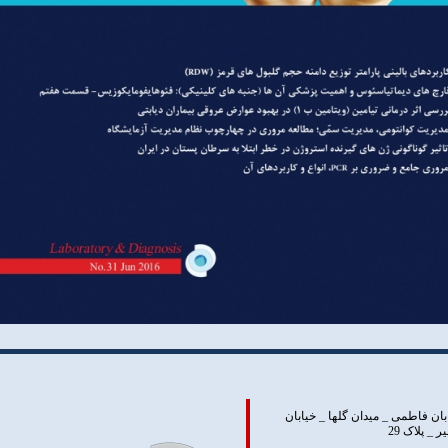
بان فاطمی _ ميدان گلها _ خيابان
 پلاک 29