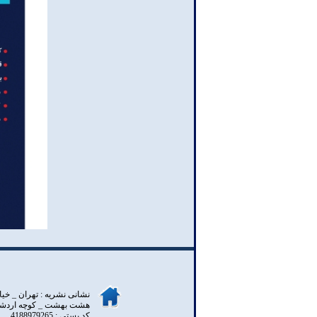
نشانی نشریه : تهران _ خيا
هشت بهشت _ کوچه اردشير _
کد پستی : 4188979265