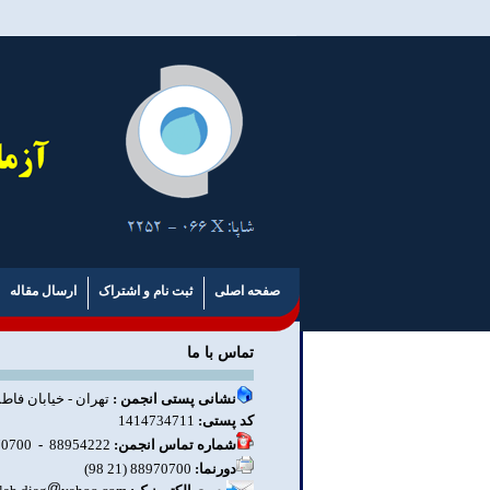
صفحه اصلی
ثبت نام و اشتراک
ارسال مقاله
تماس با ما
نشانی پستی انجمن :
تهران - خیابان فاطم
کد پستی:
1414734711
شماره تماس انجمن:
88954222
-
88970700 (21 98)
دورنما:
88970700 (21 98)