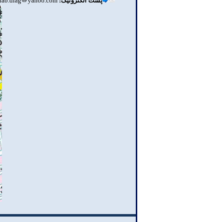
پست الکترونیک:
lab.diag
yahoo.com