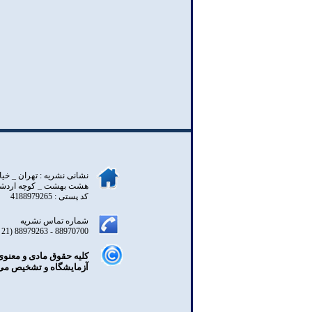
نشانی نشریه : تهران _ خيا
هشت بهشت _ کوچه اردشير _
کد پستی : 4188979265
شماره تماس نشریه
88970700 - 88979263 (21 98+)
کليه حقوق مادی و معنوی
آزمایشگاه و تشخیص می 