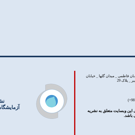
بان فاطمی _ ميدان گلها _ خيابان
 پلاک 29
نش
آزمایشگا
 این وبسایت متعلق به نشریه
باشد.