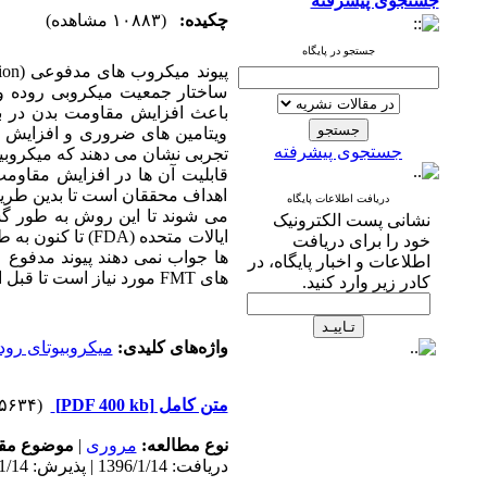
جستجوی پیشرفته
چکیده:
(۱۰۸۸۳ مشاهده)
جستجو در پایگاه
پیوند میکروب های مدفوعی (
ion
ساختار جمعیت میکروبی روده و 
باعث افزایش مقاومت بدن در ب
ویتامین های ضروری و افزایش می
جستجوی پیشرفته
تجربی نشان می دهند که میکروبیوت
قابلیت آن ها در افزایش مقاومت
اهداف محققان است تا بدین طریق 
دریافت اطلاعات پایگاه
می شوند تا این روش به طور گست
نشانی پست الکترونیک
ایالات متحده (
FDA
) تا کنون به 
خود را برای دریافت
ها جواب نمی دهند پیوند مدفوع (
اطلاعات و اخبار پایگاه، در
های
FMT
مورد نیاز است تا قبل 
کادر زیر وارد کنید.
واژه‌های کلیدی:
میکروبیوتای رود
متن کامل
[PDF 400 kb]
(۱۵۶۳۴ دریافت)
نوع مطالعه:
مروری
|
موضوع مقا
دریافت: 1396/1/14 | پذیرش: 1396/1/14 | انتشار: 1396/1/14