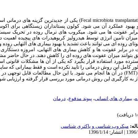
Fecal microbiota transplantat
) یکی از جدیدترین گزینه های درمانی ا
بهبود عملکرد آن می شود. کولون پستانداران زیستگاهی برای اک
رابر عفونت ها می شود. میکروب های نرمال روده در تحریک سیست
زان تامین انرژی توسط هیدرولیز کربوهیدرات های پیچیده اهمیت دا
ای روده ای می توانند باعث تشدید یا بهبود بیماری های التهابی روده 
 در برابر عفونت ها و کاهش بیماری های التهابی، امروزه دستکاری
بتوانند میزان عفونت های روده ای را کاهش دهند. در حال حاضر مشکل
رده مورد استفاده قرار بگیرد که یکی از آن ها مشکلات قانونی اس
طور کامل این روش درمانی را تایید نکرده است و فقط بیمارانی که سای
FMT
) در آن ها انجام می شود. با این حال مطالعات قابل توجهی در
از به کارگیری این روش درمانی مورد بررسی قرار گرفته و ارزیابی شو
ه
،
بیماری های انسانی
،
پیوند مدفوع
،
درمان
له:
میکروب شناسی و باکتری شناسی