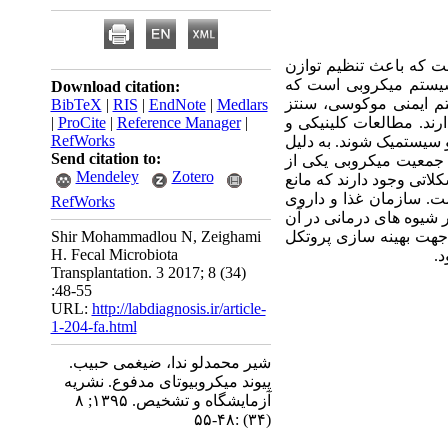
ست که باعث تنظیم توازن
وسیستم میکروبی است که
Download citation:
م ایمنی موکوسی، سنتز
BibTeX
|
RIS
|
EndNote
|
Medlars
رند. مطالعات کلینیکی و
|
Reference Manager
|
ProCite
|
RefWorks
و سیستمیک شوند. به دلیل
Send citation to:
 جمعیت میکروبی یکی از
Mendeley
Zotero
اتی وجود دارند که مانع
ت. سازمان غذا و داروی
RefWorks
ر شیوه های درمانی در آن
 جهت بهینه سازی پروتکل
Shir Mohammadlou N, Zeighami
H. Fecal Microbiota
د.
Transplantation. 3 2017; 8 (34)
:48-55
URL:
http://labdiagnosis.ir/article-
1-204-fa.html
شیر محمدلو ندا، ضیغمی حبیب.
پیوند میکروبیوتای مدفوع. نشریه
آزمایشگاه و تشخیص. ۱۳۹۵; ۸
(۳۴) :۴۸-۵۵