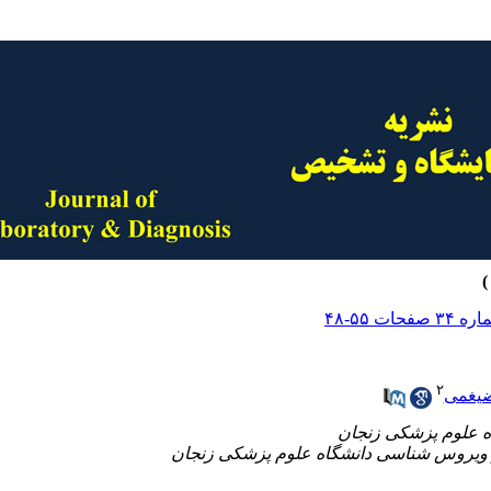
۲
یغمی