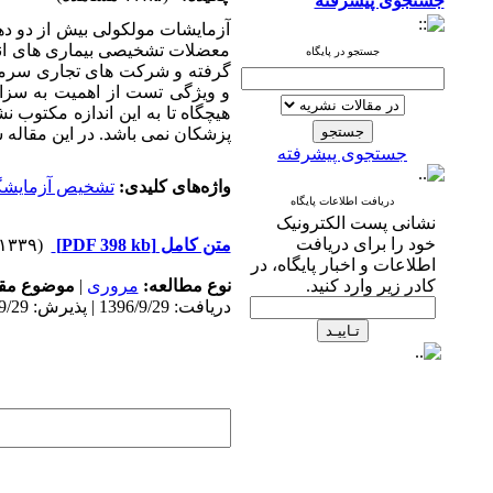
جستجوی پیشرفته
آزمایشات مولکولی بیش از دو ده
معضلات تشخیصی بیماری های انسا
جستجو در پایگاه
گرفته و شرکت های تجاری سرمای
و ویژگی تست از اهمیت به سزایی
هیچگاه تا به این اندازه مکتوب 
پزشکان نمی باشد. در این مقاله
جستجوی پیشرفته
واژه‌های کلیدی:
تشخیص آزمایشگ
دریافت اطلاعات پایگاه
نشانی پست الکترونیک
خود را برای دریافت
متن کامل
[PDF 398 kb]
(۱۱۳۳۹ دریافت)
اطلاعات و اخبار پایگاه، در
کادر زیر وارد کنید.
نوع مطالعه:
مروری
|
موضوع مقا
دریافت: 1396/9/29 | پذیرش: 1396/9/29 | انتشار: 1396/9/29