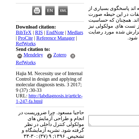
اند پاسخگوی بسیاری از
یقات در این حیطه صورت
اند. همچنان که حساسیت
از تست های مولکولی نیز
Download citation:
ی گزارش شده مورد رضایت
BibTeX
|
RIS
|
EndNote
|
Medlars
 شود.
|
ProCite
|
Reference Manager
|
RefWorks
Send citation to:
Mendeley
Zotero
RefWorks
Hajia M. Necessity use of Internal
Control in design and applying of
molecular diagnosis tests. 3 2017;
9 (37) :30-33
URL:
http://labdiagnosis.ir/article-
1-247-fa.html
حاجیا مسعود. چرا ضروریست در
انجام و طراحی آزمایش های
مولکولی کنترل داخلی در نظر
گرفته شود. نشریه آزمایشگاه و
تشخیص. ۱۳۹۶; ۹ (۳۷) :۳۰-۳۳