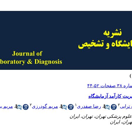
ریت کارآمد آزمایشگاه
۲
۱
۲
 ترابی
،
رضا صفدری
،
مریم گودرزی
،
مریم ب