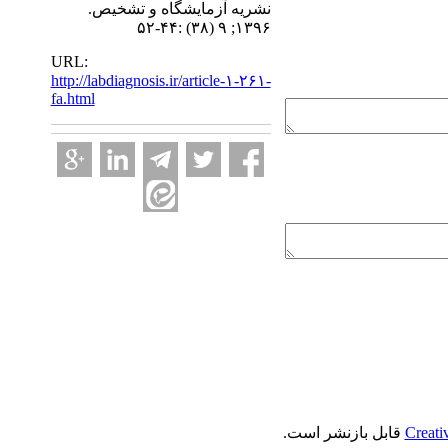
نشریه آزمایشگاه و تشخیص.
۱۳۹۶; ۹ (۳۸) :۴۴-۵۲
URL:
http://labdiagnosis.ir/article-۱-۲۶۱-
fa.html
Creati
قابل بازنشر است.