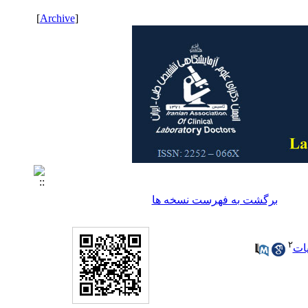
]
Archive
[
برگشت به فهرست نسخه ها
۲
یات