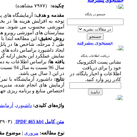
جستجوی پیشرفته
چکیده:
(۷۹۷۷ مشاهده)
جستجو در پایگاه
مقدمه و هدف:
آزمایشگاه های پز
توجه به افزایش هزینه ها در ب
آموزشی محسوب می شوند. مشکلا
بیمارستان های آموزشی روبرو هس
روش تحقیق:
این مطالعه ابتدا 
جستجوی پیشرفته
طی 2 مرحله، شاخص ها در پ
ایجاد داشبورد براساس داده های 
نمایش عملکرد این بخش ارایه گر
دریافت اطلاعات پایگاه
یافته ها:
براساس اطلاعات به دست 
نشانی پست الکترونیک
سال 96 نسبت به سال 94 نسبت به هزینه ها بیشتر شده است. همچنین، بیشترین تعداد آزمایش ها مربوط به
خود را برای دریافت
در این 3 سال می باشد.
اطلاعات و اخبار پایگاه، در
نتایج:
داشبورد آزمایشگاه با تم
کادر زیر وارد کنید.
آزمایش های انجام شده، مدیریت
اختصاص منابع و برنامه ریزی جه
واژه‌های کلیدی:
داشبورد
،
آزمایش
متن کامل
[PDF 465 kb]
(۳۹۰۳ دریافت)
نوع مطالعه:
مروری
|
موضوع مقا