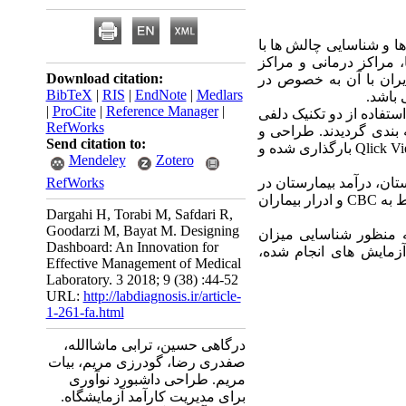
ا و شناسایی چالش ها با
 مراکز درمانی و مراکز
Download citation:
ران با آن به خصوص در
BibTeX
|
RIS
|
EndNote
|
Medlars
 باشد.
|
ProCite
|
Reference Manager
|
تفاده از دو تکنیک دلفی
RefWorks
 بندی گردیدند. طراحی و
Send citation to:
Qlick V
بارگذاری شده و
Mendeley
Zotero
ان، درآمد بیمارستان در
RefWorks
CBC
و ادرار بیماران
Dargahi H, Torabi M, Safdari R,
Goodarzi M, Bayat M. Designing
 منظور شناسایی میزان
Dashboard: An Innovation for
آزمایش های انجام شده،
Effective Management of Medical
Laboratory. 3 2018; 9 (38) :44-52
URL:
http://labdiagnosis.ir/article-
1-261-fa.html
درگاهی حسین، ترابی ماشاالله،
صفدری رضا، گودرزی مریم، بیات
مریم. طراحی داشبورد نوآوری
برای مدیریت کارآمد آزمایشگاه.