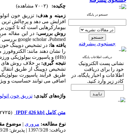
جستجوی پیشرفته
چکیده:
(۷۰۰۲ مشاهده)
جستجو در پایگاه
زمینه و هدف:
تزریق خون اتول
افزایش می
دهد و پر
چالش
ترین 
بیومارکر
هایی است که تا کنون ب
روش بررسی:
در این مقاله مر
Pubmed
،
google scholar
بررسی گر
جستجوی پیشرفته
یافته ها:
در تشخیص دوپینگ خون
را نشان دهند مانند: الکتروفورز موئینه، آهن، ه
(
tHb
) و پاسپورت بیولوژیکی ورزش
دریافت اطلاعات پایگاه
نتیجه گیری:
بر خلاف روش های د
نشانی پست الکترونیک
تشخیص دوپینگ از طریق انتقال خ
خود را برای دریافت
طریق فرآیند پاسپورت بیولوژ
اطلاعات و اخبار پایگاه، در
اضافی می
توانند حساسیت و ویژ
کادر زیر وارد کنید.
واژه‌های کلیدی:
تزریق خون اتول
متن کامل
[PDF 426 kb]
(۲۷۲۵ دریافت)
نوع مطالعه:
مروری
|
موضوع مقا
دریافت: 1397/3/28 | پذیرش: 1397/3/28 | انتشار: 1397/3/28