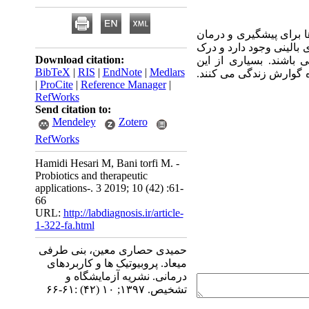
ها برای پیشگیری و درمان
بالینی وجود دارد و درک
Download citation:
 باشند. بسیاری از این
BibTeX
|
RIS
|
EndNote
|
Medlars
ه گوارش زندگی می کنند.
|
ProCite
|
Reference Manager
|
RefWorks
Send citation to:
Mendeley
Zotero
RefWorks
Hamidi Hesari M, Bani torfi M. -
Probiotics and therapeutic
applications-. 3 2019; 10 (42) :61-
66
URL:
http://labdiagnosis.ir/article-
1-322-fa.html
حمیدی حصاری معین، بنی طرفی
میعاد. پروبیوتیک ها و کاربردهای
درمانی. نشریه آزمایشگاه و
تشخیص. ۱۳۹۷; ۱۰ (۴۲) :۶۱-۶۶