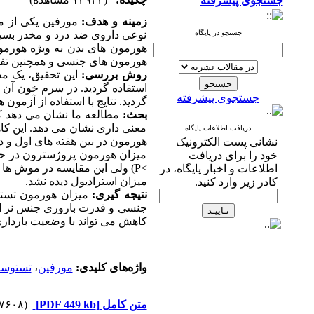
جستجوی پیشرفته
زمینه و هدف:
مورفین یکی از مه
جستجو در پایگاه
نوعی داروی ضد درد و مخدر بسیا
هورمون ‌های بدن به ویژه هورمو
هورمون ‌های جنسی و همچنین ت
روش بررسی:
این تحقیق، یک مطالعه بنیاد
جستجوی پیشرفته
گردید. نتایج با استفاده از آزمون 
بحث:
معنی داری نشان می ‌دهد. این کا
دریافت اطلاعات پایگاه
هورمون در بین هفته‌ های اول و 
نشانی پست الکترونیک
میزان هورمون پروژسترون در حد 
خود را برای دریافت
P<
) ولی این مقایسه در موش‌ ها 
اطلاعات و اخبار پایگاه، در
میزان استرادیول دیده نشد.
کادر زیر وارد کنید.
نتیجه گیری:
میزان هورمون تستو
جنسی و قدرت باروری جنس نر ار
کاهش می‌ تواند با وضعیت بارداری
واژه‌های کلیدی:
مورفین
،
تستوست
متن کامل
[PDF 449 kb]
(۷۶۰۸ دریافت)