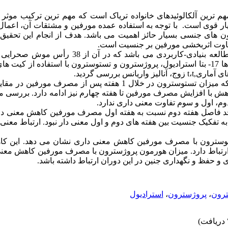
م ترین آلکالوئیدهای خانواده تریاک است که مهم ترین ترکیب موثر آ
ر قوی است. با توجه به استفاده عمده مورفین و مشتقات آن، اعمال ت
ن‌ های جنسی بسیار حائز اهمیت می ‌باشد. هدف از انجام این تحقیق،
فاوت اثربخشی مورفین بر جنسیت است.
ی-کاربردی می ‌باشد که در آن از 38 رأس موش صحرایی بالغ نژاد ویستار (
استفاده گردید. در سرم خون آن ها 17- بتا استرادیول، پروژسترون و تستوسترون با استفاده 
های آماری
t,
،
t
زوج، آنالیز واریانس بررسی گردید.
مطالعه ما نشان می‌ دهد که میزان تستوسترون در خلال 1 هفته پس از
هش با افزایش مصرف مورفین تا هفته چهارم نیز ادامه دارد. بررسی ما
دوم، اول و سوم تفاوت معنی داری ندارد.
فاصل هفته دوم نسبت به هفته اول مصرف مورفین کاهش معنی ‌داری نش
به تفکیک جنسیت بین هفته‌ های دوم و اول معنی دار نبود. ارتباط معن
سترون با مصرف مورفین کاهش معنی‌ داری نشان می ‌دهد. این کا
تباط دارد. میزان هورمون پروژسترون با مصرف مورفین کاهش معنی ‌
 و حفظ و نگهداری جنین در این دوران ارتباط داشته باشد.
رون
،
پروژسترون
،
استرادیول