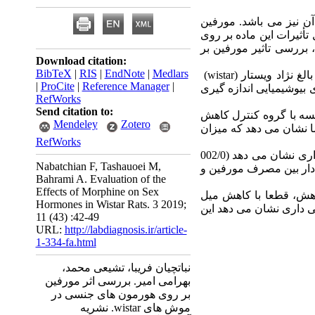
ن نیز می ‌باشد. مورفین
أثیرات این ماده بر روی
 بررسی تاثیر مورفین بر
Download citation:
BibTeX
|
RIS
|
EndNote
|
Medlars
)
wistar
|
ProCite
|
Reference Manager
|
از کیت های بیوشیمیایی اندازه گیری
RefWorks
Send citation to:
 مصرف مورفین در مقایسه با گروه کنترل کاهش
Mendeley
Zotero
 نشان می ‌دهد که میزان
RefWorks
ان می ‌دهد (002/0
Nabatchian F, Tashauoei M,
ی‌دار بین مصرف مورفین و
Bahrami A. Evaluation of the
Effects of Morphine on Sex
هش، قطعا با کاهش میل
Hormones in Wistar Rats. 3 2019;
داری نشان می‌ دهد این
11 (43) :42-49
URL:
http://labdiagnosis.ir/article-
1-334-fa.html
نباتچیان فریبا، تشیعی محمد،
بهرامی امیر. بررسی اثر مورفین
بر روی هورمون‌ های جنسی در
موش های wistar. نشریه