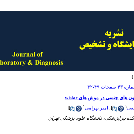
 های جنسی در موش های wistar
۱
۱
عی
،
امیر بهرامی