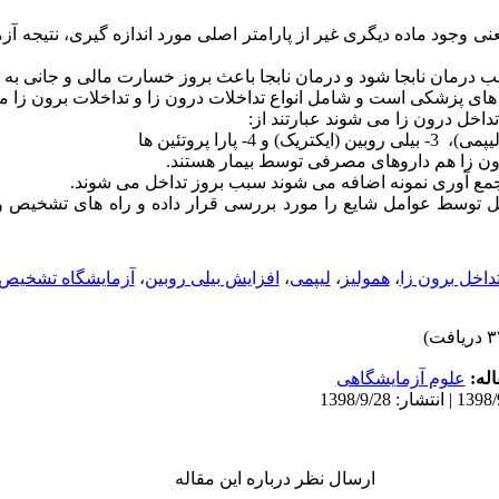
ی وجود ماده دیگری غیر از پارامتر اصلی مورد اندازه گیری، نتیجه آز
ب درمان نابجا شود و درمان نابجا باعث بروز خسارت مالی و جانی به ب
 های پزشکی است و شامل انواع تداخلات درون زا و تداخلات برون زا م
داخل درون زا می شوند عبارتند از:
رون زا هم داروهای مصرفی توسط بیمار هستند.
جمع آوری نمونه اضافه می شوند سبب بروز تداخل می شوند.
اخل توسط عوامل شایع را مورد بررسی قرار داده و راه های تشخیص 
داخل برون زا
،
همولیز
،
لیپمی
،
افزایش بیلی روبین
،
آزمایشگاه تشخیص
له:
علوم آزمایشگاهی
ارسال نظر درباره این مقاله