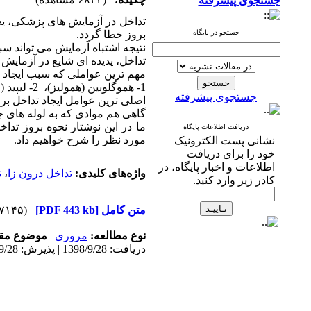
جستجوی پیشرفته
تداخل در آزمایش های پزشکی، یعن
جستجو در پایگاه
بروز خطا گردد.
نتیجه اشتباه آزمایش می تواند سب
تداخل، پدیده ای شایع در آزمایش
مهم ترین عواملی که سبب ایجاد ت
1- هموگلوبین (همولیز)، 2- لیپید (لیپمی)، 3- بیلی روبین (ایکتریک) و 4- پارا پروتئین ها
جستجوی پیشرفته
اصلی ترین عوامل ایجاد تداخل ب
گاهی هم موادی که به لوله های 
ما در این نوشتار نحوه بروز تد
دریافت اطلاعات پایگاه
مورد نظر را شرح خواهیم داد.
نشانی پست الکترونیک
خود را برای دریافت
اطلاعات و اخبار پایگاه، در
واژه‌های کلیدی:
تداخل درون زا
،
ت
کادر زیر وارد کنید.
متن کامل
[PDF 443 kb]
(۳۷۱۴۵ دریافت)
نوع مطالعه:
مروری
|
موضوع مقا
دریافت: 1398/9/28 | پذیرش: 1398/9/28 | انتشار: 1398/9/28