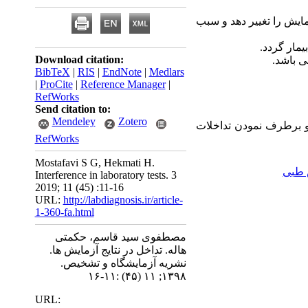
مایش را تغییر دهد و سبب
یمار گردد.
Download citation:
ی باشد.
BibTeX
|
RIS
|
EndNote
|
Medlars
|
ProCite
|
Reference Manager
|
RefWorks
Send citation to:
Mendeley
Zotero
و برطرف نمودن تداخلات
RefWorks
Mostafavi S G, Hekmati H.
 طبی
Interference in laboratory tests. 3
2019; 11 (45) :11-16
URL:
http://labdiagnosis.ir/article-
1-360-fa.html
مصطفوی سید قاسم، حکمتی
هاله. تداخل در نتایج آزمایش ها.
نشریه آزمایشگاه و تشخیص.
۱۳۹۸; ۱۱ (۴۵) :۱۱-۱۶
URL: