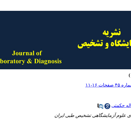
له حکمتی