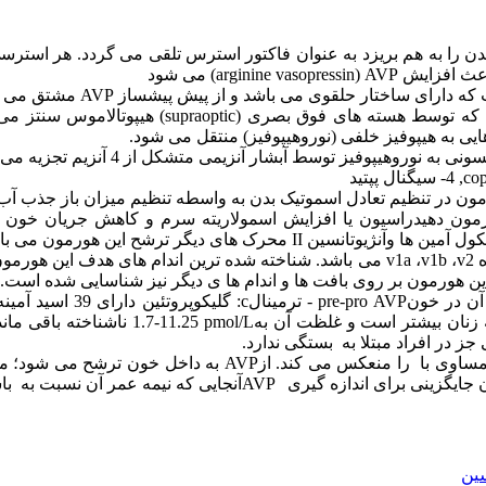
دن را به هم بریزد به عنوان فاکتور استرس تلقی می گردد. هر استرس
باعث افزایش
AVP
(arginine vasopressin)
می شود
AVP
مشتق می ش
که توسط هسته های فوق بصری (
supraoptic
) هیپوتالاموس سنتز م
یی به هیپوفیز خلفی (نوروهیپوفیز) منتقل می شود.
نوروهیپوفیز توسط آبشار آنزیمی متشکل از 4 آنزیم تجزیه می شود:
,co
4- سیگنال پپتید
ون در تنظیم تعادل اسموتیک بدن به واسطه تنظیم میزان باز جذب آب ا
ون دهیدراسیون یا افزایش اسمولاریته سرم و کاهش جریان خون م
کول آمین ها وآنژیوتانسین
II
محرک های دیگر ترشح این هورمون می باش
ه
v2
،
v1b
،
v1a
می باشد. شناخته شده ترین اندام های هدف این هورمو
ین هورمون بر روی بافت ها و اندام ها ی دیگر نیز شناسایی شده است.
آن در خون
pre-pro AVP
- ترمینال
c
: گلیکوپروتئین دارای 39 اسید آمینه می باشد و در
زنان بیشتر است و غلظت آن به
1.7-11.25 pmol/L
ناشناخته باقی مان
ز در افراد مبتلا به
بستگی ندارد.
 مساوی با
را منعکس می کند. از
AVP
به داخل خون ترشح می شود؛ میز
ن جایگزینی برای اندازه گیری
AVP
آنجایی که نیمه عمر آن نسبت به
با
ین