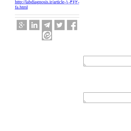
http://labdiagnosis.ir/article-۱-۳۶۲-
fa.html