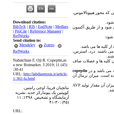
ی که محور هیپوتالاموس،
Download citation:
ود.
BibTeX
|
RIS
|
EndNote
|
Medlars
ی شود و از طریق آکسون
|
ProCite
|
Reference Manager
|
RefWorks
Send citation to:
Mendeley
Zotero
ز کلیه ها می باشد.
ی باشند. درد، استرس،
RefWorks
ند.
Nabatchian F, Oji R. Copeptin,as
ن کلیه ها و عضلات صاف
a new Boimarker. 3 2019; 11 (45)
:30-41
copeptin
URL:
http://labdiagnosis.ir/article-
ده است. میزان نرمال آن
1-362-fa.html
ان آن مقدار تولید
AVP
نباتچیان فریبا، اوجی رامتین.
شد.
کوپپتین یک بیومارکر جدید. نشریه
آزمایشگاه و تشخیص. ۱۳۹۸; ۱۱
(۴۵) :۳۰-۴۱
URL: