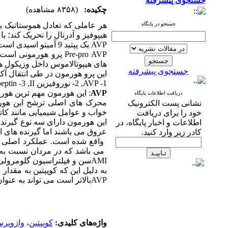
جستجوی پیشرفته
چکیده:
(۸۳۵۸ مشاهده)
جستجو در پایگاه
هر عاملی که تعادل هموستاتیک ب
هیپوفیز و آدرنال را تحریک کند؛ 
AVP
یک پپتید 9 آمینو اسیدی است که دارای ساختار حلقوی می باشد و از پیش پیشساز
Pre-pro AVP
پرو هورمونی است 
های هیپوتالاموس داخل وزیکول ها
جستجوی پیشرفته
این پرو هورمون در طی انتقال آکسونی به 
1-
,AVP
2- نوروفیزین
,II
3-
peptin
AVP
: این هورمون مهم ترین هورم
دریافت اطلاعات پایگاه
محرک های اصلی ترشح این هورم
نشانی پست الکترونیک
خواب و عوامل شیمیایی مانند کات
خود را برای دریافت
این هورمون دارای سه نوع گیرند
اطلاعات و اخبار پایگاه، در
عروق می باشند اما گیرنده های ا
کادر زیر وارد کنید.
واقع شده است. عملکرد اصلی 
می باشد که در مردان نسبت به 
AMI
سن و فیلتراسیون گلومرولی ج
به دلیل این که کوپپتین به مقدار
AVP
بالاتر است می تواند به عنوا
واژه‌های کلیدی:
کوپپتین
،
وازوپرس