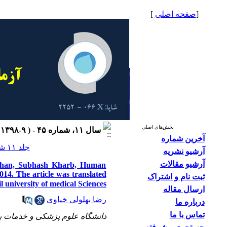
[
صفحه اصلی
]
بخش‌های اصلی
سال ۱۱، شماره ۴۵ - ( ۹-۱۳۹۸ )
آخرین شماره
جلد ۱۱ شماره ۴۵ صفحات ۸۳-۷۸
آرشیو نشریه
آرشیو مقالات
i Mohan, Subhash Kharb, Human
2014. The article was translated
ثبت نام و اشتراک
loli khiavi, ardebil university of medical Sciences
ارسال مقاله
رضا بهلولی خیاوی
درباره ما
تماس با ما
دانشگاه علوم پزشکی و خدمات ب