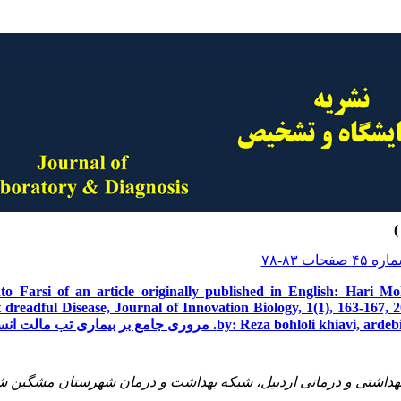
into Farsi of an article originally published in English: Har
t dreadful Disease, Journal of Innovation Biology, 1(1), 163-167, 
by: Reza boh. مروری جامع بر بیماری تب مالت انسانی
هداشتی و درمانی اردبیل، شبکه بهداشت و درمان شهرستان مشگین ش