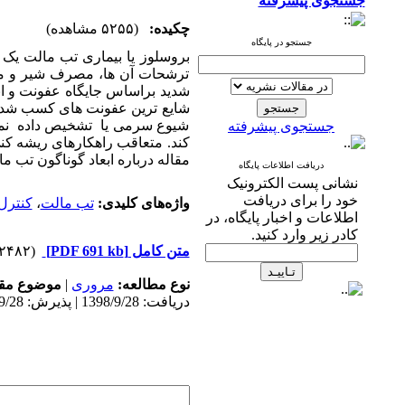
جستجوی پیشرفته
چکیده:
(۵۲۵۵ مشاهده)
جستجو در پایگاه
بروسلوز یا بیماری تب مالت یک 
ترشحات آن ها، مصرف شیر و محصو
شدید براساس جایگاه عفونت و اند
شایع ترین عفونت های کسب شده 
شیوع سرمی یا تشخیص داده نمی 
جستجوی پیشرفته
کند. متعاقب راهکارهای ریشه کن
مقاله درباره ابعاد گوناگون تب م
دریافت اطلاعات پایگاه
نشانی پست الکترونیک
خود را برای دریافت
واژه‌های کلیدی:
تب مالت
،
کنترل
اطلاعات و اخبار پایگاه، در
کادر زیر وارد کنید.
متن کامل
[PDF 691 kb]
(۲۴۸۲ دریافت)
نوع مطالعه:
مروری
|
موضوع مقا
دریافت: 1398/9/28 | پذیرش: 1398/9/28 | انتشار: 1398/9/28