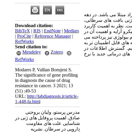
 مبتلا می باشد. در دهه
 ژنی بافت های سرطانی،
Download citation:
ت. نظر به اهمیت کاربرد
BibTeX
|
RIS
|
EndNote
|
Medlars
رو آرایه و اهمیت آن در
|
ProCite
|
Reference Manager
|
­بیولوژی نیز پرداخته می
RefWorks
 ­های قابل اطمینان­ تر به
Send citation to:
یم. گسترش اطلاعات در
Mendeley
Zotero
ای درمانی جدید با نرخ
RefWorks
Modares P, Vallian Borujeni S.
The significance of gene profiling
in diagnosis the cause of drug
resistance in cancer. 3 2021; 13
(51) :49-53
URL:
http://labdiagnosis.ir/article-
1-448-fa.html
مدرس پرستو، ولیان بروجنی
صادق. اهمیت پروفایل های ژنی در
شناسایی علت های مقاومت
دارویی در سرطان. نشریه