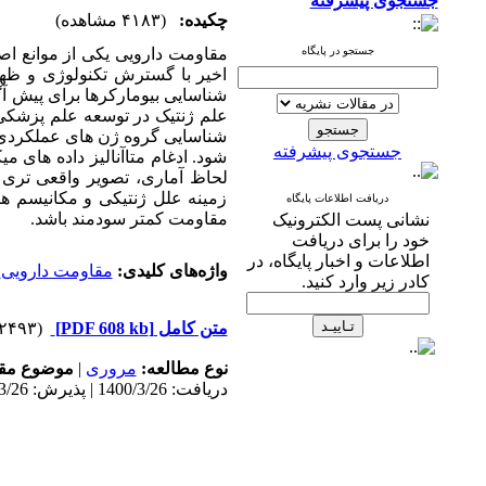
جستجوی پیشرفته
چکیده:
(۴۱۸۳ مشاهده)
جستجو در پایگاه
مقاومت دارویی یکی از موانع اص
اخیر با گسترش تکنولوژی و ظهو
شناسایی بیومارکرها برای پیش آگ
علم ژنتیک در توسعه علم پزشکی 
شناسایی گروه ژن­ های عملکردی م
جستجوی پیشرفته
­شود. ادغام متاآنالیز داده­ های م
لحاظ آماری، تصویر واقعی تری
زمینه علل ژنتیکی و مکانیسم ­
دریافت اطلاعات پایگاه
مقاومت کمتر سودمند باشد.
نشانی پست الکترونیک
خود را برای دریافت
اطلاعات و اخبار پایگاه، در
واژه‌های کلیدی:
مقاومت دارویی
،
کادر زیر وارد کنید.
متن کامل
[PDF 608 kb]
(۲۴۹۳ دریافت)
نوع مطالعه:
مروری
|
موضوع مقا
دریافت: 1400/3/26 | پذیرش: 1400/3/26 | انتشار: 1400/3/26