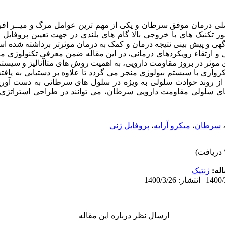
لی درمان موفق سرطان و یکی از مهم ترین عوامل مرگ و میــر افراد
ر تکنیک های با خروجی بالا گام های بلندی در جهت تعیین پروفایل
هی و پیش بینی نتیجه درمان و کمک به درمان موثرتر برداشته شده اس
و ارتقاء رویکردهای درمانی، در این مقاله ضمن معرفی تکنولوژی میک
وثر در بروز مقاومت دارویی، به اهمیت روش­ های متاآنالیز و سیستم 
یکرواری با سیستم­ بیولوژی منجر می ­گردد تا علاوه بر دستیابی به یافته
 از روند حوادث سلولی به ویژه در سلول های سرطانی به دست آور
های سلولی مقاومت دارویی سرطان، می توانند در طراحی استراتژی ه
سرطان
،
میکرو آرایه
،
پروفایل ژنی
له:
ژنتیک
ارسال نظر درباره این مقاله