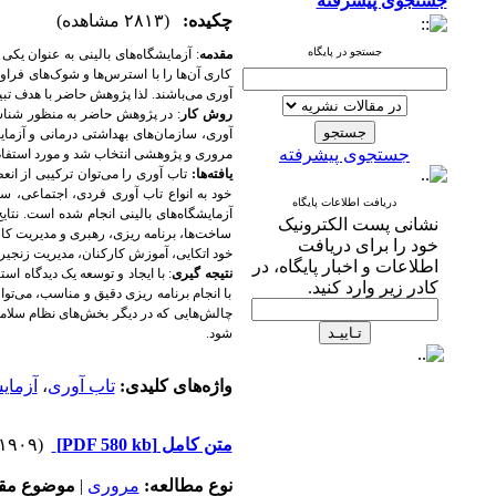
جستجوی پیشرفته
چکیده:
(۲۸۱۳ مشاهده)
جستجو در پایگاه
مقدمه
: آزمایشگاه‌های بالینی به عنوان یکی
کاری آن‌ها را با استرس‌ها و شوک‌های فراوان
آوری می‌باشند. لذا پژوهش حاضر با هدف تبیی
روش کار
: در پژوهش حاضر به منظور شناسای
جستجوی پیشرفته
مروری و پژوهشی انتخاب شد و مورد استفاد
یافته‌ها:
تاب آوری را می‌توان ترکیبی از ان
خود به انواع تاب آوری فردی، اجتماعی،
دریافت اطلاعات پایگاه
آزمایشگاه‌های بالینی انجام شده است. نتای
نشانی پست الکترونیک
ساخت‌ها، برنامه ریزی، رهبری و مدیریت کار
خود را برای دریافت
خود اتکایی، آموزش کارکنان، مدیریت زنجی
اطلاعات و اخبار پایگاه، در
نتیجه گیری
: با ایجاد و توسعه یک دیدگاه 
کادر زیر وارد کنید.
با انجام برنامه ریزی دقیق و مناسب، می‌توا
چالش‌هایی که در دیگر بخش‌های نظام سلامت
شود.
واژه‌های کلیدی:
تاب آوری
،
آزمایش
متن کامل
[PDF 580 kb]
(۱۹۰۹ دریافت)
نوع مطالعه:
مروری
|
موضوع مقا