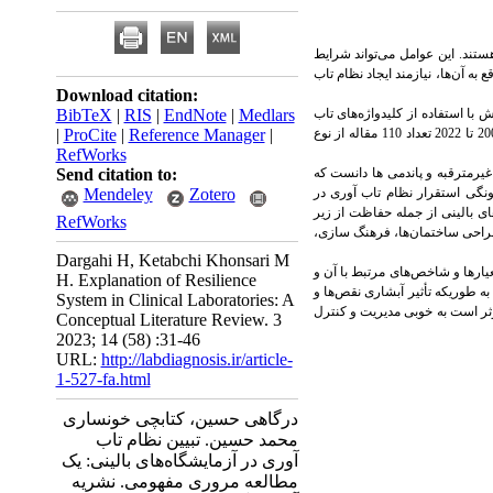
هستند. این عوامل می‌تواند شرایط
به آن‌ها، نیازمند ایجاد نظام تاب
Download citation:
با استفاده از کلیدواژه‌های تاب
Medlars
|
EndNote
|
RIS
|
BibTeX
آوری، سازمان‌های بهداشتی درمانی و آزمایشگاه بالینی و بهره برداری از پایگاه‌های داده‌ای به زبان فارسی و انگلیسی در بازه زمانی 2000 تا 2022 تعداد 110 مقاله از نوع
|
Reference Manager
|
ProCite
|
RefWorks
غیرمترقبه و پاندمی ها دانست که
Send citation to:
گی استقرار نظام تاب آوری در
Zotero
Mendeley
های بالینی از جمله حفاظت از زیر
RefWorks
 طراحی ساختمان‌ها، فرهنگ سازی،
Dargahi H, Ketabchi Khonsari M
یارها و شاخص‌های مرتبط با آن و
H. Explanation of Resilience
به طوریکه تأثیر آبشاری نقص‌ها و
System in Clinical Laboratories: A
ؤثر است به خوبی مدیریت و کنترل
Conceptual Literature Review. 3
2023; 14 (58) :31-46
URL:
http://labdiagnosis.ir/article-
1-527-fa.html
درگاهی حسین، کتابچی خونساری
محمد حسین. تبیین نظام تاب
آوری در آزمایشگاه‌های بالینی: یک
مطالعه مروری مفهومی. نشریه