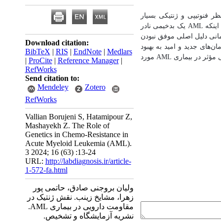
ر فنوتیپی و ژنتیکی بسیار
اینکه
AML
یک بدخیمی نادر
انی دلیل اصلی موفق نبودن
Download citation:
ان‌های جدید و امید به بهبود
BibTeX
|
RIS
|
EndNote
|
Medlars
 مؤثر در بیماری
AML
مورد
|
ProCite
|
Reference Manager
|
RefWorks
Send citation to:
Mendeley
Zotero
RefWorks
Vallian Borujeni S, Hatamipour Z,
Mashayekh Z. The Role of
Genetics in Chemo-Resistance in
Acute Myeloid Leukemia (AML).
3 2024; 16 (63) :13-24
URL:
http://labdiagnosis.ir/article-
1-572-fa.html
ولیان بروجنی صادق، حاتمی پور
زهرا، مشایخ زینب. نقش ژنتیک در
مقاومت دارویی در بیماری AML.
نشریه آزمایشگاه و تشخیص.