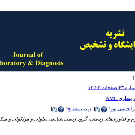
ماری AML
۱
۱
ا حاتمی پور
،
زینب مشایخ