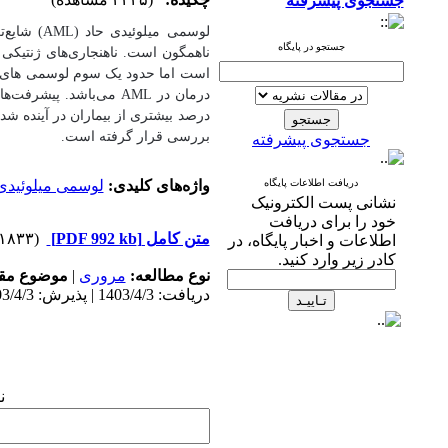
جستجوی پیشرفته
لوسمی میلوئیدی حاد (
AML
) شایع‌
جستجو در پایگاه
ناهمگون است. ناهنجاری‌های ژنتیکی با
است اما حدود یک سوم لوسمی های ت
درمان در
AML
می‌باشد. پیشرفت‌ها و
درصد بیشتری از بیماران در آینده ش
بررسی قرار گرفته است.
جستجوی پیشرفته
دریافت اطلاعات پایگاه
واژه‌های کلیدی:
لوسمی میلوئیدی
نشانی پست الکترونیک
خود را برای دریافت
متن کامل
[PDF 992 kb]
(۱۸۳۳ دریافت)
اطلاعات و اخبار پایگاه، در
کادر زیر وارد کنید.
نوع مطالعه:
مروری
|
موضوع مقا
دریافت: 1403/4/3 | پذیرش: 1403/4/3 | انتشار: 1403/4/3
ن