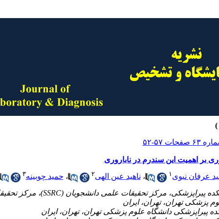
ی بر اهمیت این سندرم در ناباروری
۳
۲
۱
د عرفان نبوی
،
ناهید عین الهی
،
حمید چوبینه
۱- گروه علوم آزمایشگاهی، دانشکده پیراپزشکی،