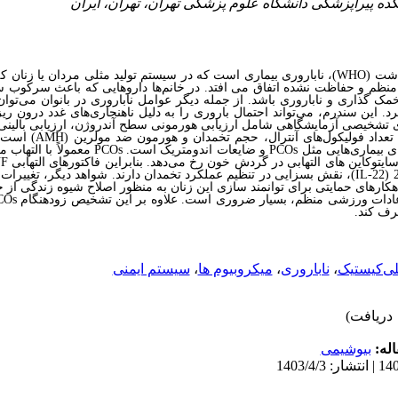
اشت (
WHO
)، ناباروری بیماری است که در سیستم تولید
مثلی مردان یا زنان ک
 منظم و
حفاظت نشده اتفاق می افتد. در خانم‌ها داروهایی که باعث سرکوب س
مک گذاری و ناباروری باشد. از جمله دیگر عوامل ناباروری در بانوان می‌توا
د. این سندرم، می‌تواند احتمال باروری را به دلیل ناهنجاری‌های غدد درون ریز 
ای تشخیصی آزمایشگاهی شامل ارزیابی هورمونی سطح آندروژن، ارزیابی بالی
داد فولیکول‌های آنترال، حجم تخمدان و هورمون ضد مولرین (
AMH
) است. 
بیماری‌هایی مثل
PCOs
و ضایعات اندومتریک است.
PCOs
معمولاً با التهاب 
ایتوکاین های التهابی در گردش خون رخ می‌دهد. بنابراین
فاکتورهای التهابی
F
IL-22
)، نقش بسزایی در تنظیم عملکرد تخمدان دارند. شواهد دیگر، تغییرات د
اهکارهای حمایتی برای توانمند سازی این زنان به منظور اصلاح شیوه زندگی از 
عادات ورزشی منظم، بسیار ضروری است.
علاوه بر این تشخیص زودهنگام
COs
رف کند.
لی‌کیستیک
،
ناباروری
،
میکروبیوم ها
،
سیستم ایمنی
له:
بیوشیمی