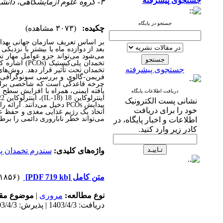
جستجوی پیشرفته
۳- گروه علوم آزمایشگاهی، دانشکده پیراپزشکی دانشگاه علوم پزشکی تهران، تهران، ایران
جستجو در پایگاه
چکیده:
(۳۰۷۳ مشاهده)
بر اساس تعریف سازمان جهانی بهد
بعد از دوازده ماه یا بیشتر با نزدیکی
می‌شود می‌تواند جزو عوامل مهار تخ
تخمدان پلی‌کیستیک (
PCOs
) اشاره کر
جستجوی پیشرفته
تخمدان تحت تأثیر قرار دهد. روش‌ه
فریمن-گالوی و بررسی سونوگرافی تع
چرخه قاعدگی است که شاخصی برای 
یافته ایمنی، همراه با افزایش سطح س
دریافت اطلاعات پایگاه
اینترلوکاین 18 (
IL-18
)، اینترلوکاین 22 (
نشانی پست الکترونیک
پیدایش
PCOs
دخیل می‌دانند. ارائه ر
خود را برای دریافت
اتخاذ یک رژیم غذایی مغذی و حفظ 
می‌تواند خطر ناباروری دائمی را برط
اطلاعات و اخبار پایگاه، در
کادر زیر وارد کنید.
واژه‌های کلیدی:
سندرم تخمدان پ
متن کامل
[PDF 719 kb]
(۱۸۵۶ دریافت)
نوع مطالعه:
مروری
|
موضوع مقا
دریافت: 1403/4/3 | پذیرش: 1403/4/3 | انتشار: 1403/4/3