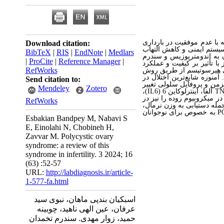
ه با عدم موفقیت در بارداری
Download citation:
یستم ایمنی و کاهش التهاب
BibTeX
|
RIS
|
EndNote
|
Medlars
ن به اندومتریوزیس و سندرم
|
ProCite
|
Reference Manager
|
با تأثیر بر کیفیت و عملکرد
RefWorks
نی هیرسوتیسم از طریق روش
آمنوره شایع‌ترین اختلال در
Send citation to:
مزمن و پروفایل سلولی تغییر
Mendeley
Zotero
TN
آلفا، اینترلوکاین 6 (
IL6
)،
ر میکروبیوم روده را نیز در
RefWorks
جمله دستیابی به وزن نرمال،
P
به خصوص برای نوجوانان
Esbakian Bandpey M, Nabavi S
E, Einolahi N, Chobineh H,
Zavvar M. Polycystic ovary
syndrome: a review of this
syndrome in infertility. 3 2024; 16
(63) :52-57
URL:
http://labdiagnosis.ir/article-
1-577-fa.html
اسبکیان بندپی ماهان، نبوی سید
عرفان، عین الهی ناهید، چوبینه
حمید، زوار مهدی. سندرم تخمدان