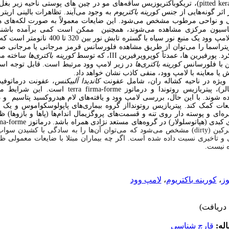
pitted ker
)، تریکوباکتریوزیس ساقه‌های مو در چین های پوستی ناحیه زیر بغل 
 اثر گونه‌هایی از جنس
کورینه باکتریوم
به وجود می‌آیند. تظاهرات بالینی اریت
 و نواحی مرطوب مشخص می‌شود. این ضایعات معمولاً به صورت لکه‌های هایپر
نتاسیون مرکزی مشاهده می‌شوند، همچنین ممکن است کمی برآمده باشند
اریتراسما معاینه با لامپ وود است. لامپ وود یک منب
راسما را می‌توان از طریق مشاهده فلورسانس قرمز مرجانی یا مرجانی صور
د. پورفیرین ها، عمدتاً کوپروپرفیرین
III
، که توسط
کورینه باکتری‌ها
ساخته می
ن با فلورسانس
کورینه باکتری‌ها
در زیر لامپ وود مرتبط است. قابل توجه است
 یا معاینه با لامپ وود، منفی کاذب نشان خواهد داد.
 ویژه در ناحیه کشاله ران، شامل عفونت
کاندیدا آلبیکنس
، عفونت درماتوف
الر)، پیتریازیس روتوندا و درماتوز
terra firma-forme
است. این شرایط می‌ت
یعات کمک کند.
پیتریازیس روتوندا
از گروه بیماری‌های پاپولوسکواموس و یک ا
ه‌ای و پوسته دار روی تنه و قسمت‌های پروگزیمال اندام‌ها (پاها و بازوها)
ی کبدی (هپاتوسلولار) در گروه‌های مستعد نژادی همراه باشد.
درماتوز
rma-forme
رکین (
dirty
) مشخص می‌شود که می‌توان آن‌ها را به سادگی با کشیدن سواب با
ی و تاخیری نسبت داده شده است. اگر چه بیماران مبتلا با ضایعات معمولی ظاه
 نیست.
وز
،
کورینه باکتریوم
،
لامپ وود
له:
قارچ شناسی