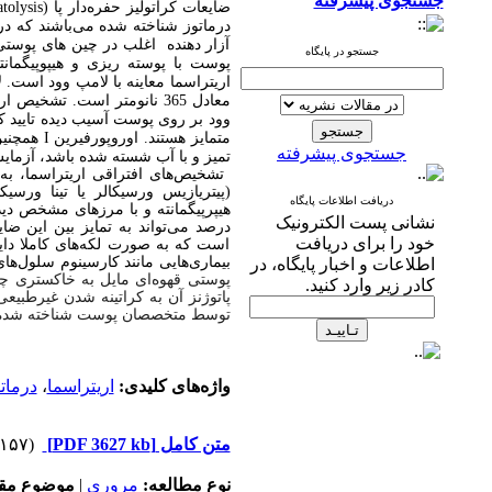
جستجوی پیشرفته
ضایعات کراتولیز حفره‌دار پا (
atolysis
درماتوز شناخته شده می‌باشند که در
آزار دهنده اغلب در چین های پوستی
جستجو در پایگاه
پوست با پوسته ریزی و هیپوپیگما
معادل 365 نانومتر است
.
تشخیص اریت
وود بر روی پوست آسیب دیده تایید کر
متمایز هستند. اوروپورفیرین
I
همچنی
جستجوی پیشرفته
تمیز و با آب شسته شده باشد، آزمایش
تشخیص‌های افتراقی اریتراسما، به
(پیتریازیس ورسیکالر یا تینا ورسیک
دریافت اطلاعات پایگاه
نشانی پست الکترونیک
درصد می‌تواند به تمایز بین این ضا
خود را برای دریافت
است که به صورت لکه‌های کاملا دایر
بیماری‌هایی مانند کارسینوم سلول‌ها
اطلاعات و اخبار پایگاه، در
پوستی قهوه‌ای مایل به خاکستری چ
کادر زیر وارد کنید.
پاتوژنز آن به کراتینه شدن غیرطبیع
توسط متخصصان پوست شناخته شده
واژه‌های کلیدی:
اریتراسما
،
درمات
متن کامل
[PDF 3627 kb]
(۱۵۷ دریافت)
نوع مطالعه:
مروری
|
موضوع مقا