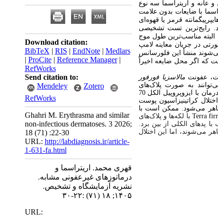
و عانه و اریتراسما سه نوع
راسما با ضایعات بدون علامت
پیگمانته قرمز یا قهوه‌ای
.
رایج‌ترین تست تشخیصی
ع نور سیاه با گستره تابش نور بین 320 تا 400 نانومتر است که البته مناسب‌ترین طول موج
Download citation:
تی در جریان معاینه لامپ
BibTeX
|
RIS
|
EndNote
|
Medlars
‌شوند منشأ این فلورسانس
|
ProCite
|
Reference Manager
|
 که اگر محل ضایعه اخیراً
RefWorks
Send citation to:
یت، عفونت
مالاسزیا فورفور
وانند به صورت پلاک‌های
Mendeley
Zotero
هیپرپیگمانته و با مرزهای مشخص دیده شوند. با این حال، بررسی لامپ وود و یافته‌های لام هیدروکسید پتاسیم و درمان با ایزوپروپیل الکل 70
RefWorks
ختلال کراتینیزاسیون پوست
 ظاهر می‌شود. ممکن است با
Ghahri M. Erythrasma and similar
Terra fi
با لکه‌ها و پلاک‌های
non-infectious dermatoses. 3 2026;
 پدهای الکلی از بین برد.
ر می‌شوند، اما این اختلال
18 (71) :22-30
URL:
http://labdiagnosis.ir/article-
1-631-fa.html
قهری محمد. اریتراسما و
درماتوزهای غیرعفونی مشابه.
نشریه آزمایشگاه و تشخیص.
۱۴۰۵; ۱۸ (۷۱) :۲۲-۳۰
URL: