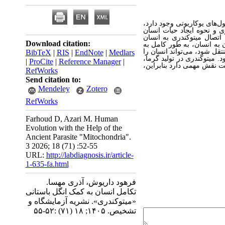
ل‌های یوکاریوتی وجود دارد،
 و نحوه ایجاد حیات انسان
اتصال میتوکندری به انسان
Download citation:
 به انسان، به طور کامل به
قل شود، می‌تواند انسان را
BibTeX
|
RIS
|
EndNote
|
Medlars
. میتوکندری در تولید گرما،
|
ProCite
|
Reference Manager
|
ت نقش مهمی دارد بنابراین،
RefWorks
Send citation to:
Mendeley
Zotero
RefWorks
Farhoud D, Azari M. Human
Evolution with the Help of the
Ancient Parasite "Mitochondria".
3 2026; 18 (71) :52-55
URL:
http://labdiagnosis.ir/article-
1-635-fa.html
فرهود داریوش، آذری مهسا.
تکامل انسان به کمک انگل باستانی
«میتوکندری». نشریه آزمایشگاه و
تشخیص. ۱۴۰۵; ۱۸ (۷۱) :۵۲-۵۵