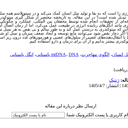
رژی زا است که به بقا و تولید مثل انسان کمک می‌کند و در سیتوپلاسم همه سلو
 تبدیل شده است؟ در این مقاله، به تاریخچه مختصر از شکل گیری میتوکندری
عه‌ای از تحقیقات انجام شده توسط محققان بین المللی، عملکرد و چگونگی 
ی مانند انگل‌های
رباینده
انرژی در طبیعت عمل می‌کرد، اما از زمان اتصال آن
ی که میتوکندری به درستی عمل کند و به طور سالم و بی نقص به هر نسل منت
ما اگر دچار نقص شود می‌توانند مانع توسعه و ایجاد ضعف میزبان و نسل او شود
 با انتقال‌دهنده‌های عصبی از سلول‌های عصبی و هورمون‌های غدد درون ریز اس
کندری بیشتر بدانیم و از آن برای درمان و دارو استفاده کنیم.
ل انسان
،
الگوی مهاجرت
،
DNA باستانی
،
mtDNA
،
انگل باستانی
له:
ژنتیک
ارسال نظر درباره این مقاله
ام کاربری یا پست الکترونیک شما: