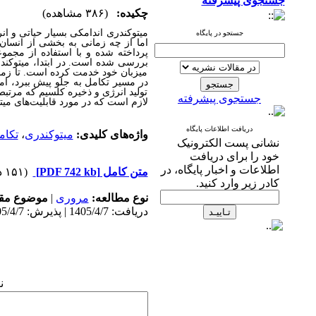
جستجوی پیشرفته
چکیده:
(۳۸۶ مشاهده)
میتوکندری اندامکی بسیار حیاتی و ان
جستجو در پایگاه
اما از چه زمانی به بخشی از انسان
پرداخته شده و با استفاده از مجمو
بررسی شده است. در ابتدا، میتوکندر
میزبان خود خدمت کرده است. تا زمان
در مسیر تکامل به جلو
پیش
ببرد، ا
تولید انرژی و ذخیره کلسیم که مرتبط
جستجوی پیشرفته
لازم است که در مورد قابلیت‌های میتو
دریافت اطلاعات پایگاه
واژه‌های کلیدی:
میتوکندری
،
تکام
نشانی پست الکترونیک
خود را برای دریافت
اطلاعات و اخبار پایگاه، در
متن کامل
[PDF 742 kb]
(۱۵۱ دریافت)
کادر زیر وارد کنید.
نوع مطالعه:
مروری
|
موضوع مقا
دریافت: 1405/4/7 | پذیرش: 1405/4/7 | انتشار: 1405/4/7
ن