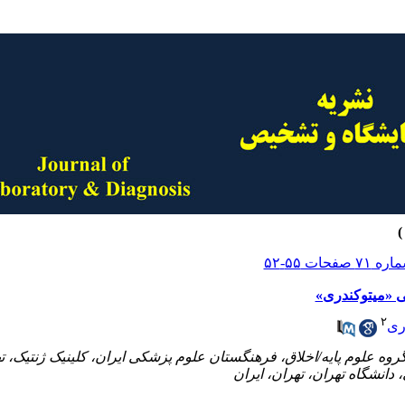
ی «میتوکندری»
۲
ری