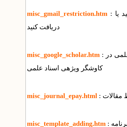
: چه فایل‌هایی را با جی‌میل نمی‌توانید بفرستید یا
misc_gmail_restriction.htm
دریافت کنید
: نحوه ثبت مقالات منتشر شده در پایگاههای علمی در
misc_google_scholar.htm
کاوشگر ویژهی اسناد علمی
 مقالات
misc_journal_epay.html
رنامه
misc_template_adding.htm