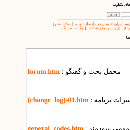
های یکتاوب
ست ابزارهای مدیریت
|
راهنمای الفبایی
|
مقالات متنوع
و
|
ارسال پیشنهادها و اشکالات
|
برگشت به پایگاه
ما
: محفل بحث و گفتگو
forum.htm
یرات برنامه
(change_log)-01.htm
عمومی سودمند
general_codes.htm