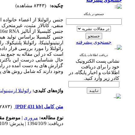
جستجوی پیشرفته
چکیده:
(۸۳۴۳ مشاهده)
جستجو در پایگاه
جنس رائولتلا از اعضاء خانواده 
منفی، کاتالاز مثبت، غیرمتحرک 
جنس کلبسیلا از آنالیز
16sr RNA
جنس کلبسیلا براساس تولید هیست
جستجوی پیشرفته
ارنیتینولیتیکا، رائولتلا پلنتیکو
رائولتلا را مورد بررسی قرار داد
است که در این مقاله به جمع بند
دریافت اطلاعات پایگاه
حال شناسایی درست این باکتری
نشانی پست الکترونیک
گزارش های به دست آمده در رابط
خود را برای دریافت
وجود دارند که شامل روش های پز
اطلاعات و اخبار پایگاه، در
کادر زیر وارد کنید.
واژه‌های کلیدی:
رائولتلا ارنیتینولی
متن کامل
[PDF 431 kb]
(۲۸۷۳ دریافت)
نوع مطالعه:
مروری
|
موضوع مقا
دریافت: 1394/10/9 | پذیرش: 1394/10/9 | انتشار: 1394/10/9