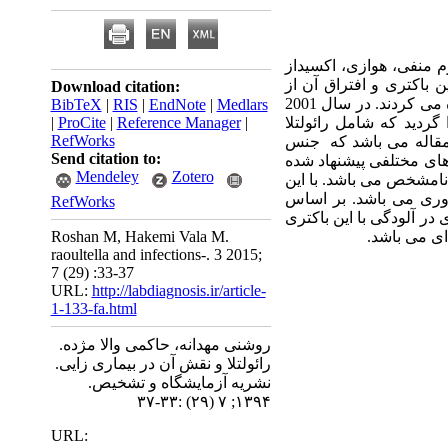
رم منفی، هوازی، اکسیداز
 باکتری و افتراق آن از
Download citation:
استفاده می کردند. در سال 2001
BibTeX
|
RIS
|
EndNote
|
Medlars
گردید که شامل رائولتلا
|
Reference Manager
|
ProCite
|
RefWorks
قاله می باشد که جنس
Send citation to:
 های مختلفی پیشنهاد شده
Mendeley
Zotero
 نامشخص می باشد. با این
وری می باشد. بر اساس
RefWorks
ر آلودگی با این باکتری
ای می باشد.
Roshan M, Hakemi Vala M.
raoultella and infections-. 3 2015;
7 (29) :33-37
URL:
http://labdiagnosis.ir/article-
1-133-fa.html
روشنی مهدانه، حاکمی والا مژده.
رائولتلا و نقش آن در بیماری زایی.
نشریه آزمایشگاه و تشخیص.
۱۳۹۴; ۷ (۲۹) :۳۳-۳۷
URL: