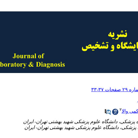
۲
می والا