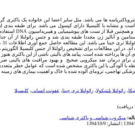
انتروباکتریاسه ها می باشد. مثل سایر اعضا این خانواده یک باکتری گ
است و مشابه با کلبسیلا دارای کپسول می باشد. برای طبقه بندی این
و همچنین قبلا از تست های بیوشیمیایی و هیبریداسیون
DNA
امین و آنالیز ژن مجددا طبقه بندی شد و جنس رائولتلا از آن جدا 
لا، رائولتلا تری جینا می باشد. این مطالعه حاصل جمع آوری اطلاعات
31
م
ه اند. در این مطالعات برای تشخیص رائولتلا از جنس کلبسیلا الگوریتم
ی آن ها پرداخته شده است.
پیامد های بالینی ناشی از این باکتری هنوز
 برای درمان ضد میکروبی صحیح و بهبود مراقبت های بالینی ضر
ه با آلودگی با این باکتری مشخص شده است که عوامل خطر متعددی د
شکی تهاجمی، ترومای آلوده شده با خاک و اهمیت بیماری های زمینه 
تیکا
،
رائولتلا پلنتیکولا
،
رائولتلا تری جینا
،
عفونت انسانی
،
کلبسیلا
له:
میکروب شناسی و باکتری شناسی