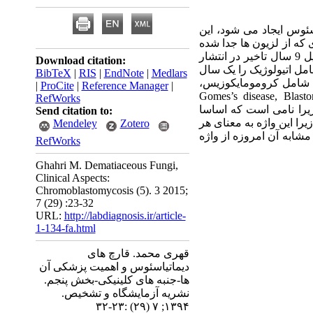
وس ایجاد می شود، این
که از لزیون ها جدا شده
تشخیص داده شد اما به دلیل 9 سال تاخیر در انتشار
Download citation:
مل اتیولوژیک را یک سال
BibTeX
|
RIS
|
EndNote
|
Medlars
که شامل کرومومایکوزیس،
|
ProCite
|
Reference Manager
|
Gomes’s disease, Blasto
RefWorks
زیرا نامی است که اساسا
Send citation to:
را این واژه به معنای هر
Mendeley
Zotero
مشابه آن امروزه از واژه
RefWorks
Ghahri M. Dematiaceous Fungi,
Clinical Aspects:
Chromoblastomycosis (5). 3 2015;
7 (29) :23-32
URL:
http://labdiagnosis.ir/article-
1-134-fa.html
قهری محمد. قارچ های
دیماتیاسئوس و اهمیت پزشکی آن
ها-جنبه های کلینیکی-بخش پنجم.
نشریه آزمایشگاه و تشخیص.
۱۳۹۴; ۷ (۲۹) :۲۳-۳۲