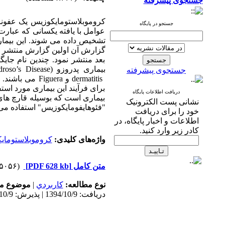
جستجوی پیشرفته
کروموبلاستومایکوزیس یک عفون
جستجو در پایگاه
عوامل با یافته یکسانی که عبار
تشخیص داده می شوند. این بیماری اولی
گزارش آن اولین گزارش منتشر 
بعد منتشر نمود. چندین نام جای
بیماری پدروزو
droso’s Disease)
جستجوی پیشرفته
dermatitis
و
Figuera
می باشند. ا
برای فرآیند این بیماری مورد است
دریافت اطلاعات پایگاه
بیماری است که بوسیله قارچ های 
نشانی پست الکترونیک
"فئوهایفومایکوزیس" استفاده می
خود را برای دریافت
اطلاعات و اخبار پایگاه، در
کادر زیر وارد کنید.
واژه‌های کلیدی:
کروموبلاستومای
متن کامل
[PDF 628 kb]
(۵۰۵۶ دریافت)
نوع مطالعه:
كاربردي
|
موضوع مق
دریافت: 1394/10/9 | پذیرش: 1394/10/9 | انتشار: 1394/10/9