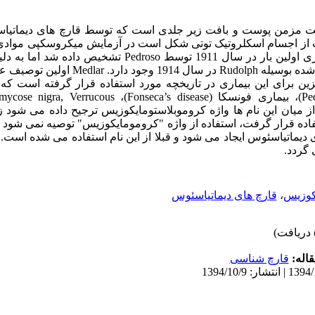
ت مزمن پوست و بافت زیر جلدی است که توسط قارچ های دیماتیاسئ
ت از اجسام اسکلروتیک توتی شکل است در آزمایش میکروسکپی موادی 
ن بار در سال 1911 توسط
Pedroso
شده بوسیله
Rudolph
در سال 1914 وجود دارد.
Medlar
اولین توصیف عا
گزین برای این بیماری در تاریخچه مورد استفاده قرار گرفته است 
(Pe
، بیماری فونسکا
(Fonseca’s disease)
،
mycose nigra, Verrucous
ز میان این نام ها واژه کروموبلاستومایکوزیس ترجیح داده می شود 
فاده قرار گرفت، استفاده از واژه "کرومومایکوزیس" توصیه نمی شود زی
دیماتیاسئوس ایجاد می شود و قبلا از این نام استفاده می شده است. 
 گردد.
کوزیس
،
قارچ های دیماتیاسئوس
اله:
قارچ شناسی