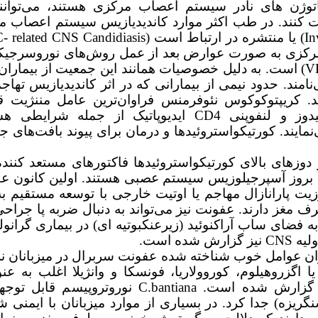
پاتوژن های نادر سیستم اعصاب مرکزی هستند، می‌توانن
نت کنند. در طب اکثر موارد کاندیدیازیس سیستم اعصاب مر
(In
یا منتشره در ارتباط است
C- related CNS Candidiasis)
رکزی به صورت عوارض بعد از عمل روش‌های نوروسرجیکال 
(V
است. به دلیل خصوصیات همانند این جمعیت از بیماران 
امند. حدود نیمی از بیمارانی که در اثر کاندیدیازیس تها
د. کریپتوکوکوس نئوفرمنس فراوان‌ترین عامل مننژیت 
یدوز و لنفوپنی
CD4
ایدیوپاتیک از جمله شرایطی هست
نمایند. کورتیکواستروئیدها و درمان برای پیوند بافت‌های ج
دوزهای بالای کورتیکواستروئیدها فاکتورهای مستعد کننده
ی بروز آسپرجیلوزیس سیستم عصبی هستند. اولین کانون ع
یت پارانازال مهاجم یا اوتیت خارجی با توسعه مستقیم به
مغز دارند. عفونت نیز می‌تواند به دنبال ضربه پا جراحی
ه فضای ساب آراکنوئید (زیرعنکبوتیه ای) در بیماری گران
لیه
CNS
نیز گزارش شده است.
 عنوان عوامل خوب شناخته شده عفونت سربرال در میزبانان نر
ا اگزروهیلوم، کوروولاریا، فونسکا و وانژیلا اغلب به ع
یزد گزارش شده است.
C.bantiana
نوروتروپیسم قابل توجهی
گریزه) جدا کرد. در بسیاری از موارد میزبانان با ایمنی ش