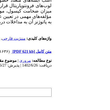
اغلب آبسه‌های متعدد حضور
لوب‌های فرونتوپاریتال قرا
میزان ضخامت کپسول، موقع
مؤلفه‌های مهمی در تعیین 
به پاتوژنز آن به مداخلات د
واژه‌های کلیدی:
مننژیت قارچی
،
متن کامل
[PDF 621 kb]
(۱۶۳۶ دریافت)
نوع مطالعه:
مروری
|
موضوع مقا
دریافت: 1402/6/26 | پذیرش: 1402/6/27 | انتشار: 1402/6/27