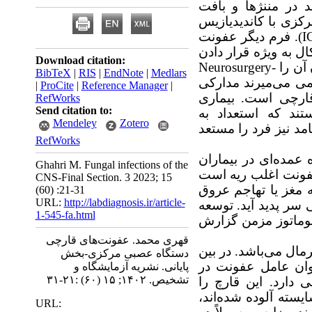
د در مننژها و بافت
کزی با کاندیدیازیس
(I
. فرم دیگر عفونت
به ویژه قرار دادن
Download citation:
آن را
Neurosurgery-
BibTeX
|
RIS
|
EndNote
|
Medlars
جمی می‌میرند مدارکی
|
ProCite
|
Reference Manager
|
قارچی است. بیماری
RefWorks
Send citation to:
ند که استعداد به
Mendeley
Zotero
امد نیز فرد را مستعد
RefWorks
 عمده‌ای در بیماران
Ghahri M. Fungal infections of the
فونت اغلب ریه است
CNS-Final Section. 3 2023; 15
 مغز یا تهاجم عروق
(60) :21-31
URL:
http://labdiagnosis.ir/article-
 سر پدید آید. توسعه
1-545-fa.html
ولوماتوز مزمن گزارش
قهری محمد. عفونت‌های قارچی
مال می‌باشد. در بین
دستگاه عصبی مرکزی-بخش
نوان عامل عفونت در
پایانی. نشریه آزمایشگاه و
تشخیص. ۱۴۰۲; ۱۵ (۶۰) :۲۱-۳۱
 دارد. این قارچ را
ایسته آلوده شده‌اند،
URL: