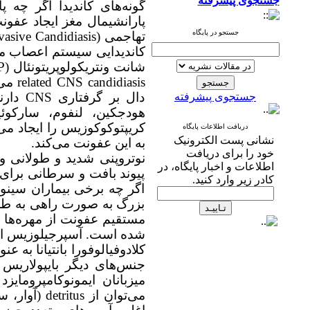
جستجوی پیشرفته
گونه‌های کاندیدا اگر چه 
پارانشیمال مغز ایجاد عفو
جستجو در پایگاه
تهاجمی
vasive Candidiasis)
کاندیدایی سیستم اعصاب م
شانت ونتریکولوپریتونئال
P)
related CNS candidiasis
می‌ن
دال بر گرفتاری
CNS
دارن
جستجوی پیشرفته
هودجکین، لنفوم، سارکوئ
کریپتوکوکوزیس را ایجاد می‌
دریافت اطلاعات پایگاه
نشانی پست الکترونیک
به این عفونت می‌کند.
خود را برای دریافت
نوتروپنی شدید و طولانی و 
اطلاعات و اخبار پایگاه، در
پیوند بافت و سرطانی برا
کادر زیر وارد کنید.
اگر چه برخی بیماران سینوز
بزرگ به صورت راهی به طرف 
مستقیم عفونت از مهره‌ها ب
شده است. آسپرجیلوزیس او
کلادوفیالوفورا بانتیانا به
جنس‌های دیگر بایپولاریس ی
میزبانان ایمونوکامپروما
می‌توان از
detritus
(آوار، سن