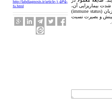
. ضایعه معمولاً در
http://labdiagnosis.ir/article-۱-۵۴۵-
شدت بیماریزایی آن،
fa.html
زبان
(immune status)
 بینش و بصیرت نسبت