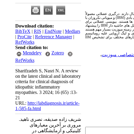
ل دارند. درگیری عضلانی معمولاً
 بادی
(IBM)
و میوپاتی نکروزان با
ها هستند. بیوپسی عضلانی برای
ل های حاشیه دار
IBM
را پیشنهاد
Download citation:
در زمینه میوزیت بسیار مهم هستند
BibTeX
|
RIS
|
EndNote
|
Medlars
وژی و لیگ اروپایی علیه روماتیسم
|
ProCite
|
Reference Manager
|
 معیارهای مختلف برای تشخیص
IIM
RefWorks
Send citation to:
Mendeley
Zotero
 اختصاصی میوزیت
،
RefWorks
Sharifzadeh S, Nasri N. A review
on the latest clinical and laboratory
criteria for clinical diagnosis of
idiopathic inflammatory
myopathies. 3 2024; 16 (65) :13-
21
URL:
http://labdiagnosis.ir/article-
1-585-fa.html
شریف زاده صدیقه، نصری ناهید.
مروری بر آخرین معیارهای
کلینیکی و آزمایشگاهی در