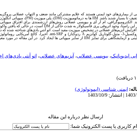
ی از بیماری‌های خود ایمنی هستند که علایم مشترکی مانند ضعف و التهاب عضلانی پروگزیما
فیف تا بسیار شدید باشد.
IIM
ها به درماتومیوزیت
(DM)
، پلی میوزیت
(PM)
، میوپاتی انکلوژن
. الکترومیوگرافی، ام آر آی و بیوپسی عضلانی روش‌های ارزشمندی برای افتراق میوپاتی 
این راستا، وجود آتروفی پری فاسیکولار به شدت حاکی از
DM
است، در حالی که یافتن واکوئ
ها و افزایش آنزیم‌های عضلانی در تشخیص میوزیت مفید است. اتو آنتی بادی‌های شناخته شده که 
A
ردوکتاز) و
anti-SRP
. اخیراً، کالج آمریکایی روماتول
IIM
از سایر میوپاتی ها ایجاد کرد. در این مقاله در مورد
بی ایدیوپاتیک
،
بیوپسی عضلانی
،
آنزیم‌های عضلانی
،
اتو آنتی بادی‌های
له:
ایمنی شناسی (ایمونولوژی)
ارسال نظر درباره این مقاله
ام کاربری یا پست الکترونیک شما: