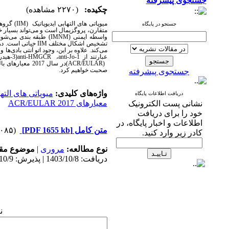
جستجوی پیشرفته
چکیده:
(۲۲۷۰ مشاهده)
میوپاتی های التهابی ایدیوپاتیک
IIM)
) گروه
جستجو در پایگاه
متقارن، پروگزیمال است و می‌تواند بسیار خ
واسطه ایمنی
(IMNM)
طبقه بندی می‌شوند
تشخیص اشکال مختلف
IIM
حیاتی است. در 
می‌کند. علاوه بر این، وجود اتو آنتی بادی‌
عبارتند از
anti-Jo-1
،
anti-HMGCR
(3-هیدروکسیل-3- متیل-گلوتاریل کوآنزیم
(ACR/EULAR)
در سال 2017 معیارهای بالینی و آزمایشگاهی برای تمایز
صحبت خواهیم کرد.
جستجوی پیشرفته
واژه‌های کلیدی:
میوپاتی های التها
دریافت اطلاعات پایگاه
معیارهای ACR/EULAR 2017
نشانی پست الکترونیک
خود را برای دریافت
اطلاعات و اخبار پایگاه، در
متن کامل
[PDF 1655 kb]
(۱۰۸۵ دریافت)
کادر زیر وارد کنید.
نوع مطالعه:
مروری
|
موضوع مقا
دریافت: 1403/10/8 | پذیرش: 1403/10/9 | انتشار: 1403/10/9
ن