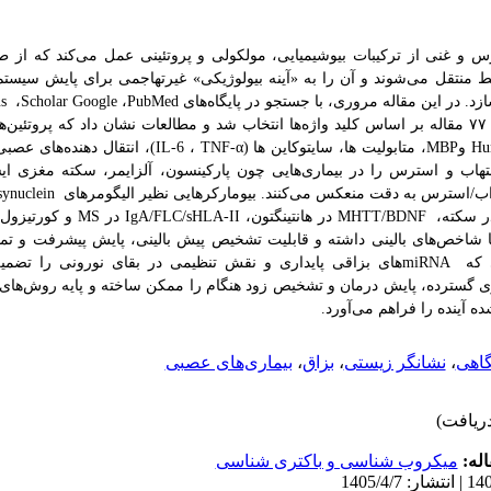
س و غنی از ترکیبات بیوشیمیایی، مولکولی و پروتئینی عمل می‌کند که از
 منتقل می‌شوند و آن را به «آینه بیولوژیکی» غیرتهاجمی برای پایش سیس
زد. در این مقاله مروری، با جستجو در پایگاه‌های
PubMed
،
Google
Scholar
،
s
ی اختصاصی
Hu
و
MBP
، متابولیت
ها، سایتوکاین ها
TNF-α)
،
IL-6
)
، انتقال دهنده‌های عصب
تهاب و استرس را در بیماری‌هایی چون پارکینسون، آلزایمر، سکته مغزی ایسک
اب/استرس به دقت منعکس می‌کنند. بیومارکرهایی نظیر الیگومرهای
synuclein
در سکته،
MHTT/BDNF
در هانتینگتون،
IgA/FLC/sHLA-II
در
MS
و کورتیزول
ا شاخص‌های بالینی داشته و قابلیت تشخیص پیش بالینی، پایش پیشرفت و تمایز 
ی که
miRNA
های بزاقی پایداری و نقش تنظیمی در بقای نورونی را تضمین
ری گسترده، پایش درمان و تشخیص زود
هنگام را ممکن ساخته و پایه روش‌های
آینده را فراهم می‌آورد
.
اهی
،
نشانگر زیستی
،
بزاق
،
بیماری‌های عصبی
له:
میکروب شناسی و باکتری شناسی