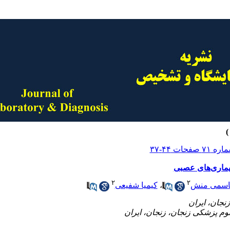
یماری‌های عصبی
۲
۲
اسمی منش
،
کیمیا شفیعی