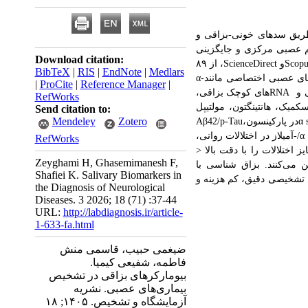
 طریق سدهای خونی-بزاقی و
تم عصبی مرکزی و جایگزینی
Download citation:
Scopu
و
ScienceDirect
، از
۸۹
BibTeX
|
RIS
|
EndNote
|
Medlars
مانند
α-
|
ProCite
|
Reference Manager
|
ی و
RNA
های کوچک بزاقی،
RefWorks
میک، هانتینگتون، مولتیپل
Send citation to:
Mendeley
Zotero
α 
در پارکینسون،
Aβ42/p-Tau
/α
-
آمیلاز در اختلالات روانی،
RefWorks
اختلالات را با دقت بالا
>
Zeyghami H, Ghasemimanesh F,
 می‌کنند. بزاق شناسی با
Shafiei K. Salivary Biomarkers in
 تشخیصی دقیق، کم هزینه و
the Diagnosis of Neurological
Diseases. 3 2026; 18 (71) :37-44
URL:
http://labdiagnosis.ir/article-
1-633-fa.html
ضیغمی حبیب، قاسمی منش
فاطمه، شفیعی کیمیا.
بیومارکرهای بزاقی در تشخیص
بیماری‌های عصبی. نشریه
آزمایشگاه و تشخیص. ۱۴۰۵; ۱۸