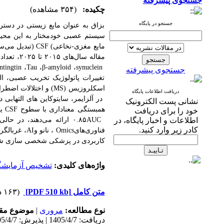
جستجوی پیشرفته
چکیده:
(۳۵۴ مشاهده)
جستجو در پایگاه
بزاق به عنوان مایع زیستی در دستر
سیستم عصبی خودمختار به این محیط
مایع مغزی-نخاعی
(
CSF
)
تبدیل می‌سا
مقاله سال‌های
۲۰۱۵
تا
۲۰۲۵
، تعداد ۷۷ مقاله بر اساس کلید واژه‌ها انتخاب شد و مطالعات نشان داد که پروتئین‌های عصب
ntingtin
،
Tau
،
β-amyloid
،
synuclein
جستجوی پیشرفته
تغییرات پاتولوژیک تخریب عصبی، ال
اسکلروزیس
(MS)
و اختلالات اضطر
دریافت اطلاعات پایگاه
در آلزایمر، سایتوکاین
های التهابی 
نشانی پست الکترونیک
همبستگی معناداری با سطوح
CSF
ی
خود را برای دریافت
اطلاعات و اخبار پایگاه، در
AUC
۰.۸۵
ارائه می‌دهند، در حال
کادر زیر وارد کنید.
فناوری‌های
Omics
، نانو و
AI
، غربالگ
کاربردی در پزشکی شخصی سازی شده 
واژه‌های کلیدی:
تشخیص آزمایشگ
متن کامل
[PDF 510 kb]
(۱۶۳ دریافت)
نوع مطالعه:
مروری
|
موضوع مقا
دریافت: 1405/4/7 | پذیرش: 1405/4/7 | انتشار: 1405/4/7