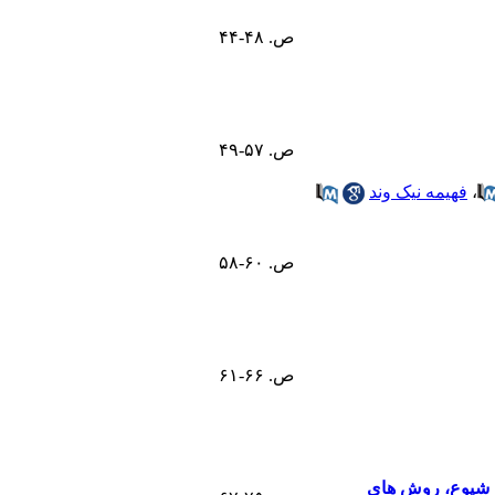
ص. ۴۸-۴۴
ص. ۵۷-۴۹
،
فهیمه نیک وند
ص. ۶۰-۵۸
ص. ۶۶-۶۱
ی شیوع، روش های