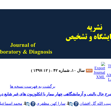
سال ۱۰، شماره ۴۲ - ( ۱۲-۱۳۹۷ )
برگشت به فهرست نسخه ها
رح حال بالینی و آزمایشگاهی چهار بیمار با انکلوزیون های غیر شایع
بیب الله گل افشان
،
سارا کهن مظفری
،
محمد اسماعیل