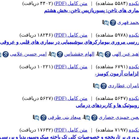
کیده
(۵۵۸۴ مشاهده)
|
متن کامل (PDF)
(۴۴۰۲ دریافت)
یماری های ناخن: پسوریازیس ناخن- بخش هشتم
حمد قهری
کیده
(۵۹۷۸ مشاهده)
|
متن کامل (PDF)
(۱۸۲۴۶ دریافت)
ررسی مروری بیومارکرهای بیوشیمیایی در بیماری های قلبی و عروقی
هید عین الهی
،
الهام حقشناس
،
امیر حسین علامی
کیده
(۶۷۹۱ مشاهده)
|
متن کامل (PDF)
(۱۰۲۲۱ دریافت)
الزامات آزمون کومبز-
امران عطاردی
کیده
(۵۶۴۷ مشاهده)
|
متن کامل (PDF)
(۵۶۲۷ دریافت)
وبیوتیک ها و کاربردهای درمانی
عین حمیدی حصاری
،
میعاد بنی طرفی
کیده
(۷۱۹۷ مشاهده)
|
متن کامل (PDF)
(۱۷۶۳۲ دریافت)
روری بر تاریخچه و خصوصیات کلی تک یاخته میکروسپوریدیا و بررس