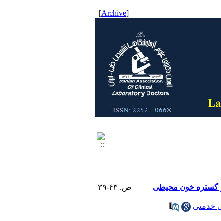
]
Archive
[
 در گستره خون محیطی
ص. ۴۳-۳۹
 خدمتی